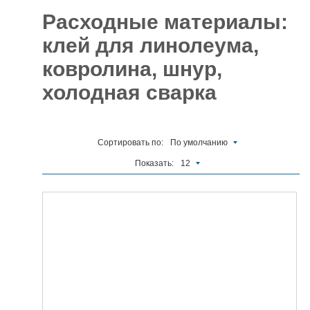
Расходные материалы:
Отделочные
5927
материалы
клей для линолеума,
ковролина, шнур,
Инструменты
485
холодная сварка
Сантехника,
отопление и
1300
водоснабжение
Вентиляционное
Сортировать по:
По умолчанию
и Пожарное
196
оборудование
Показать:
12
Электрика
и
178
освещение
Акционные
товары