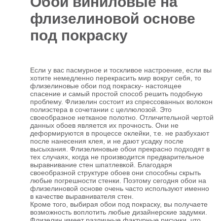
Обои виниловые на
флизелиновой основе
Отделочные
5927
материалы
под покраску
Инструменты
485
Сантехника,
Если у вас пасмурное и тоскливое настроение, если вы
отопление и
1300
хотите немедленно перекрасить мир вокруг себя, то
водоснабжение
флизелиновые обои под покраску- настоящее
спасение и самый простой способ решить подобную
Вентиляционное
проблему. Флизелин состоит из спрессованных волокон
и Пожарное
196
полиэстера в сочетании с целлюлозой. Это
оборудование
своеобразное нетканое полотно. Отличительной чертой
Электрика
данных обоев является их прочность. Они не
и
178
деформируются в процессе оклейки, т.е. не разбухают
освещение
после нанесения клея, и не дают усадку после
высыхания. Флизелиновые обои прекрасно подходят в
Акционные
тех случаях, когда не производится предварительное
товары
выравнивание стен шпатлевкой. Благодаря
своеобразной структуре обоев они способны скрыть
любые погрешности стенки. Поэтому сегодня обои на
флизелиновой основе очень часто используют именно
в качестве выравнивателя стен.
Кроме того, выбирая обои под покраску, вы получаете
возможность воплотить любые дизайнерские задумки.
Флизелин имеет различные фактурные рисунки, что