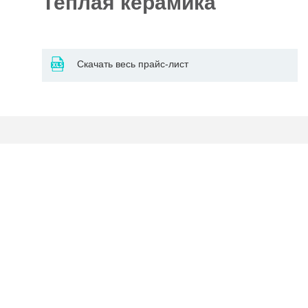
Теплая керамика
Отделочные
5927
материалы
Скачать весь прайс-лист
Инструменты
485
Сантехника,
отопление и
1300
водоснабжение
Вентиляционное
и Пожарное
196
оборудование
Электрика
и
178
освещение
Акционные
товары