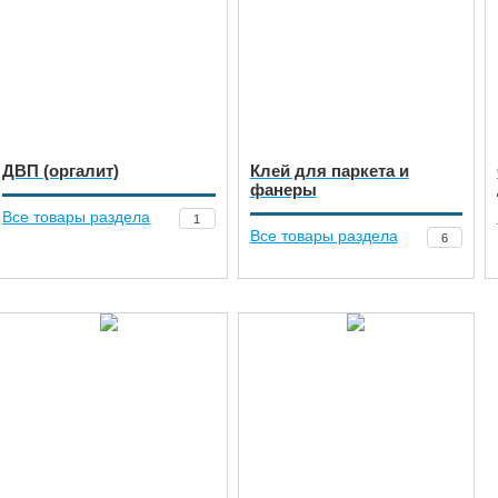
ДВП (оргалит)
Клей для паркета и
фанеры
Все товары раздела
1
Все товары раздела
6