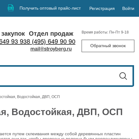
Получить оптовый прайс-лист
Регистрация
Войти
 закупок
Отдел продаж
Время работы: Пн-Пт 9-18
 649 93 93
8 (495) 649 90 90
Обратный звонок
mail@stroyberg.ru
остойкая, Водостойкая, ДВП, ОСП
я, Водостойкая, ДВП, ОСП
вается путем склеивания между собой деревянных пластин
аются они так, чтобы древесные волокна были перпендикулярны