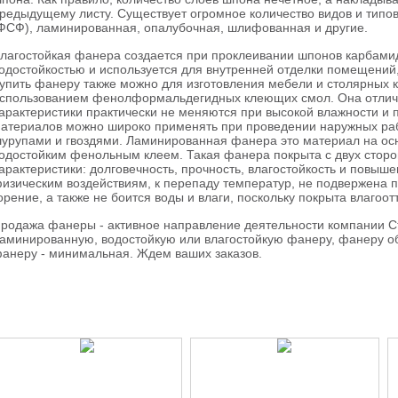
редыдущему листу. Существует огромное количество видов и типов
ФСФ), ламинированная, опалубочная, шлифованная и другие.
лагостойкая фанера создается при проклеивании шпонов карбам
одостойкостью и используется для внутренней отделки помещений,
упить фанеру также можно для изготовления мебели и столярных к
спользованием фенолформальдегидных клеющих смол. Она отлича
арактеристики практически не меняются при высокой влажности и 
атериалов можно широко применять при проведении наружных работ
урупами и гвоздями. Ламинированная фанера это материал на осн
одостойким фенольным клеем. Такая фанера покрыта с двух сторо
арактеристики: долговечность, прочность, влагостойкость и повыш
изическим воздействиям, к перепаду температур, не подвержена 
орение, а также не боится воды и влаги, поскольку покрыта влаг
родажа фанеры - активное направление деятельности компании Стр
аминированную, водостойкую или влагостойкую фанеру, фанеру об
анеру - минимальная. Ждем ваших заказов.