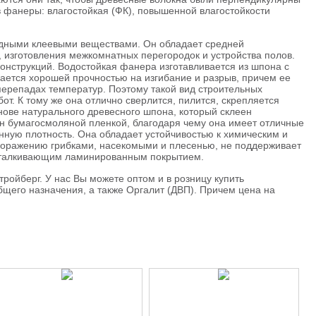
 фанеры: влагостойкая (ФК), повышенной влагостойкости
идными клеевыми веществами. Он обладает средней
 изготовления межкомнатных перегородок и устройства полов.
онструкций. Водостойкая фанера изготавливается из шпона с
ется хорошей прочностью на изгибание и разрыв, причем ее
перепадах температур. Поэтому такой вид строительных
. К тому же она отлично сверлится, пилится, скрепляется
ове натурального древесного шпона, который склеен
н бумагосмоляной пленкой, благодаря чему она имеет отличные
енную плотность. Она обладает устойчивостью к химическим и
поражению грибками, насекомыми и плесенью, не поддерживает
оотталкивающим ламинированным покрытием.
ойберг. У нас Вы можете оптом и в розницу купить
щего назначения, а также Оргалит (ДВП). Причем цена на