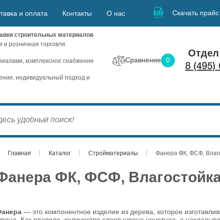
Скачать прайс
тавка и оплата
Контакты
О нас
авки строительных материалов
я и розничная торговля
Отдел
Сравнение
0
иалами, комплексное снабжение
8 (495)
ния, индивидуальный подход и
Главная
Каталог
Стройматериалы
Фанера ФК, ФСФ, Влаг
Фанера ФК, ФСФ, Влагостойка
Фанера
— это компонентное изделие из дерева, которое изготавли
пона. Как правило, количество слоев шпона нечетное, а накладыв