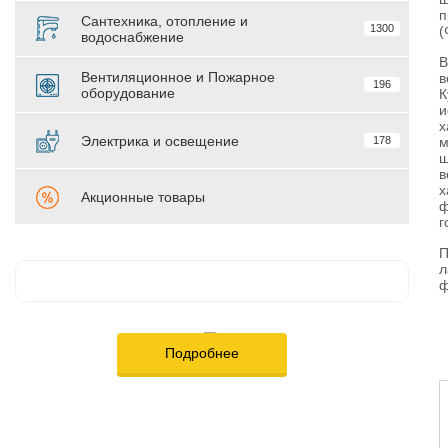
п
Сантехника, отопление и
1300
(
водоснабжение
В
Вентиляционное и Пожарное
в
196
оборудование
К
и
х
Электрика и освещение
178
м
ш
в
х
Акционные товары
ф
г
П
л
ф
Подробнее