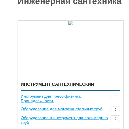
Инженерная сантехника
Отделочные
5927
материалы
Инструменты
485
Сантехника,
отопление и
1300
водоснабжение
Вентиляционное
и Пожарное
196
оборудование
Электрика
и
178
освещение
ИНСТРУМЕНТ САНТЕХНИЧЕСКИЙ
Акционные
товары
Инструмент для пресс-фитинга.
0
Принадлежности.
Оборудование для монтажа стальных труб
0
Оборудование и инструмент для полимерных
0
труб