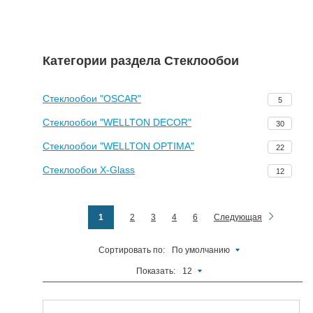
Отделочные
5927
материалы
Категории раздела Стеклообои
Инструменты
485
Сантехника,
Стеклообои "OSCAR"
5
отопление и
1300
водоснабжение
Стеклообои "WELLTON DECOR"
30
Вентиляционное
и Пожарное
Стеклообои "WELLTON OPTIMA"
196
22
оборудование
Стеклообои X-Glass
12
Электрика
и
178
освещение
Акционные
1
2
3
4
6
Следующая
товары
Сортировать по:
По умолчанию
Показать:
12