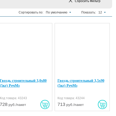
Сбросить
Фильтр
Сортировать по:
По умолчанию
Показать:
12
Гвоздь строительный 3,0х80
Гвоздь строительный 3,5х90
(5кг) РечМз
(5кг) РечМз
Код товара: 43243
Код товара: 43244
728
713
руб./пакет
руб./пакет