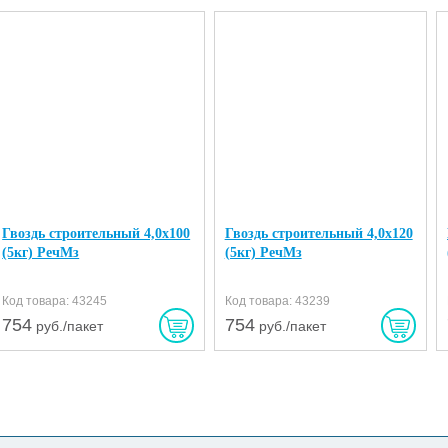
Гвоздь строительный 4,0х100
Гвоздь строительный 4,0х120
(5кг) РечМз
(5кг) РечМз
Код товара: 43245
Код товара: 43239
754
754
руб./пакет
руб./пакет