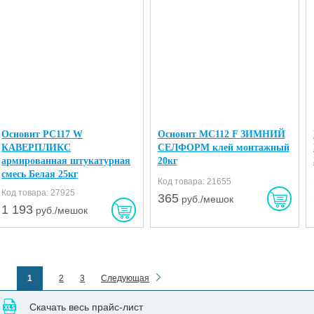
Основит PC117 W
Основит MC112 F ЗИМНИЙ
КАВЕРПЛИКС
СЕЛФОРМ клей монтажный
армированная штукатурная
20кг
смесь Белая 25кг
Код товара: 21655
Код товара: 27925
365
руб./мешок
1 193
руб./мешок
1
2
3
Следующая
Скачать весь прайс-лист