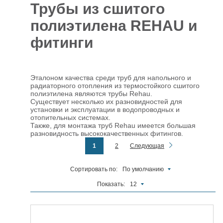
Трубы из сшитого
Отделочные
5927
полиэтилена REHAU и
материалы
фитинги
Инструменты
485
Сантехника,
отопление и
1300
Эталоном качества среди труб для напольного и
водоснабжение
радиаторного отопления из термостойкого сшитого
полиэтилена являются трубы Rehau.
Вентиляционное
Существует несколько их разновидностей для
и Пожарное
196
установки и эксплуатации в водопроводных и
оборудование
отопительных системах.
Электрика
Также, для монтажа труб Rehau имеется большая
и
178
разновидность высококачественных фитингов.
освещение
1
2
Следующая
Акционные
товары
Сортировать по:
По умолчанию
Показать:
12