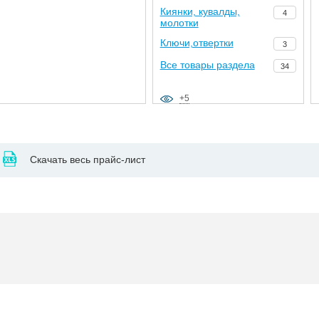
Киянки, кувалды,
4
молотки
Ключи,отвертки
3
Все товары раздела
34
+5
Скачать весь прайс-лист