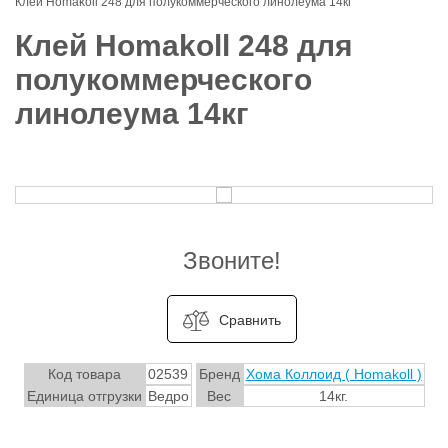
Клей Homakoll 248 для полукоммерческого линолеума 14кг
Клей Homakoll 248 для
полукоммерческого
линолеума 14кг
Звоните!
Сравнить
Код товара
02539
Бренд
Хома Коллоид ( Homakoll )
Единица отгрузки
Ведро
Вес
14кг.