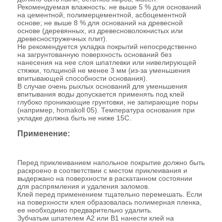
Рекомендуемая влажность: не выше 5 % для оснований
на цементной, полимерцементной, асбоцементной
основе; не выше 8 % для оснований на древесной
основе (деревянных, из древесноволокнистых или
древесностружечных плит).
Не рекомендуется укладка покрытий непосредственно
на загрунтованную поверхность оснований без
нанесения на нее слоя шпатлевки или нивелирующей
стяжки, толщиной не менее 3 мм (из-за уменьшения
впитывающей способности основания).
В случае очень рыхлых оснований для уменьшения
впитывания воды допускается применять под клей
глубоко проникающие грунтовки, не запирающие поры
(например, homakoll 05). Температура основания при
укладке должна быть не ниже 15С.
Применение:
Перед приклеиванием напольное покрытие должно быть
раскроено в соответствии с местом приклеивания и
выдержано на поверхности в раскатанном состоянии
для распрямления и удаления заломов.
Клей перед применением тщательно перемешать. Если
на поверхности клея образовалась полимерная пленка,
ее необходимо предварительно удалить.
Зубчатым шпателем А2 или В1 нанести клей на