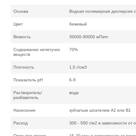
Основа
Водная полимерная дисперсия 
Цвет
бежевый
Вязкость
35000-90000 мПа•с
Содержание нелетучих
70%
веществ
Плотность
1,5 г/см3
Показатель pH
6-9
Растворитель/
вода
разбавитель
Нанесение
зубчатым шпателем А2 или В1
Расход
300 - 500 г/м2 в зависимости от 
Открытое время
15-20 мин в зависимости от влаж