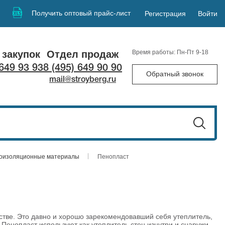
Получить оптовый прайс-лист
Регистрация
Войти
 закупок
Отдел продаж
Время работы: Пн-Пт 9-18
 649 93 93
8 (495) 649 90 90
Обратный звонок
mail@stroyberg.ru
лоизоляционные материалы
Пенопласт
стве. Это давно и хорошо зарекомендовавший себя утеплитель,
Пенопласт используют как утеплитель стен изнутри и снаружи,