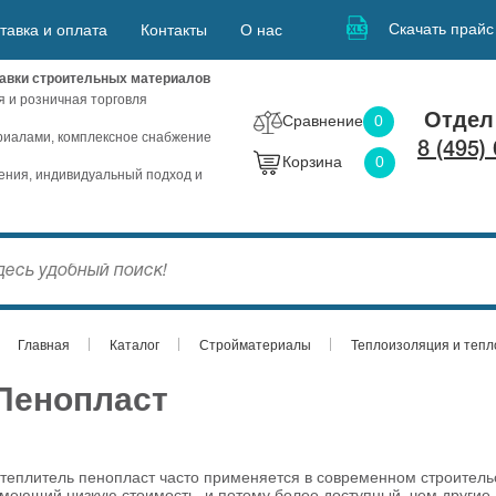
Скачать прайс
тавка и оплата
Контакты
О нас
авки строительных материалов
я и розничная торговля
Отдел
Сравнение
0
иалами, комплексное снабжение
8 (495)
Корзина
0
ния, индивидуальный подход и
Главная
Каталог
Стройматериалы
Теплоизоляция и теп
Пенопласт
теплитель пенопласт часто применяется в современном строитель
меющий низкую стоимость, и потому более доступный, чем другие. 