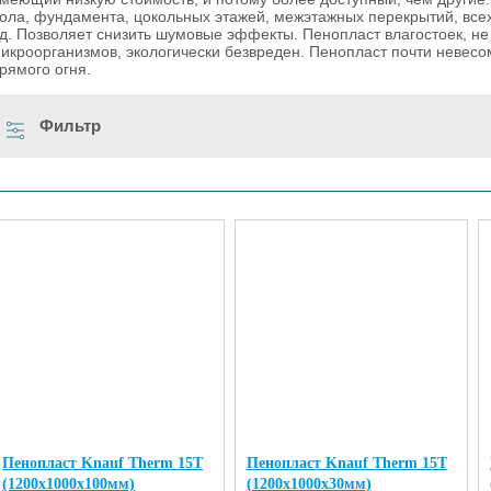
ола, фундамента, цокольных этажей, межэтажных перекрытий, всех
.д. Позволяет снизить шумовые эффекты. Пенопласт влагостоек, не
икроорганизмов, экологически безвреден. Пенопласт почти невесом
рямого огня.
Фильтр
Пенопласт Knauf Therm 15T
Пенопласт Knauf Therm 15T
(1200х1000х100мм)
(1200х1000х30мм)