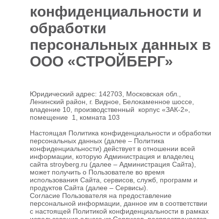
конфиденциальности и
Отделочные
5927
материалы
обработки
персональных данных в
Инструменты
485
ООО «СТРОЙБЕРГ»
Сантехника,
отопление и
1300
водоснабжение
Вентиляционное
Юридический адрес: 142703, Московская обл.,
и Пожарное
Ленинский район, г. Видное, Белокаменное шоссе,
196
оборудование
владение 10, производственный корпус «ЗАК-2»,
помещение 1, комната 103
Электрика
и
178
Настоящая Политика конфиденциальности и обработки
освещение
персональных данных (далее – Политика
конфиденциальности) действует в отношении всей
Акционные
информации, которую Администрация и владелец
товары
сайта stroyberg.ru (далее – Администрация Сайта),
может получить о Пользователе во время
использования Сайта, сервисов, служб, программ и
продуктов Сайта (далее – Сервисы).
Согласие Пользователя на предоставление
персональной информации, данное им в соответствии
с настоящей Политикой конфиденциальности в рамках
использования одного из Сервисов, распространяется