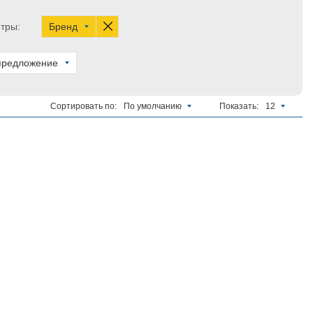
тры:
Бренд
предложение
Сортировать по:
По умолчанию
Показать:
12