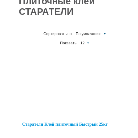
Плиточные клеи
СТАРАТЕЛИ
Отделочные
5927
материалы
Инструменты
485
Сортировать по:
По умолчанию
Сантехника,
Показать:
12
отопление и
1300
водоснабжение
Вентиляционное
и Пожарное
196
оборудование
Электрика
и
178
освещение
Акционные
товары
Старатели Клей плиточный Быстрый 25кг