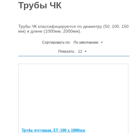
Трубы ЧК
Отделочные
5927
материалы
Трубы ЧК классифицируются по диаметру (50, 100, 150
Инструменты
485
мм) и длине (1000мм, 2000мм).
Сантехника,
Сортировать по:
По умолчанию
отопление и
1300
водоснабжение
Показать:
12
Вентиляционное
и Пожарное
196
оборудование
Электрика
и
178
освещение
Акционные
товары
Труба чугунная ДУ-100 х 1000мм