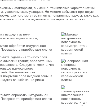
ючевыми факторами, а именно: технические характеристики,
м, условиям эксплуатации). Но многие забывают про такую
езультате чего могут возникнуть неприятные казусы, такие как:
евременного износа отделочного материала это может
тка выходит из печи.
м ко всем видам износа,
ьтате обработки натуральная
Поверхность приобретает слегка
ультате удаления тонкого слоя
рамический гранит, обработанный
оверхность. Следует отметить, что
меньше натурального
зкий. Настоятельно не
я покрытия пола входной зоны, в
ощадках во избежание риска
зультате обработки натуральной
Поверхность приобретает слегка