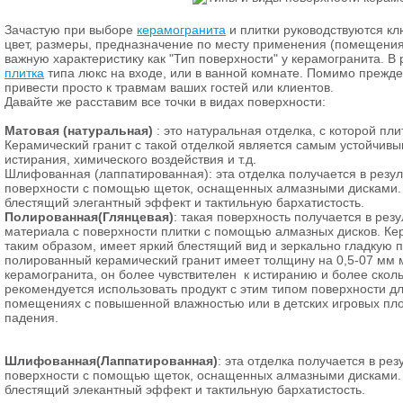
Зачастую при выборе
керамогранита
и плитки руководствуются кл
цвет, размеры, предназначение по месту применения (помещения
важную характеристику как "Тип поверхности" у керамогранита. В р
плитка
типа люкс на входе, или в ванной комнате. Помимо прежд
привести просто к травмам ваших гостей или клиентов.
Давайте же расставим все точки в видах поверхности:
Матовая (натуральная)
: это натуральная отделка, с которой пли
Керамический гранит с такой отделкой является самым устойчивы
истирания, химического воздействия и т.д.
Шлифованная (лаппатированная): эта отделка получается в резул
поверхности с помощью щеток, оснащенных алмазными дисками. 
блестящий элегантный эффект и тактильную бархатистость.
Полированная(Глянцевая)
: такая поверхность получается в рез
материала с поверхности плитки с помощью алмазных дисков. Ке
таким образом, имеет яркий блестящий вид и зеркально гладкую п
полированный керамический гранит имеет толщину на 0,5-07 мм 
керамогранита, он более чувствителен к истиранию и более сколь
рекомендуется использовать продукт с этим типом поверхности дл
помещениях с повышенной влажностью или в детских игровых пл
падения.
Шлифованная(Лаппатированная)
: эта отделка получается в ре
поверхности с помощью щеток, оснащенных алмазными дисками. 
блестящий элекантный эффект и тактильную бархатистость.