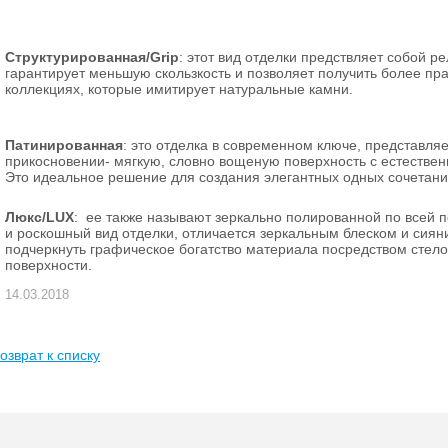
Структурированная/Grip
: этот вид отделки предствляет собой 
гарантирует меньшую скользкость и позволяет получить более пра
коллекциях, которые имитирует натуральные камни.
Патинированная
: это отделка в современном ключе, представля
прикосновении- мягкую, словно вощеную поверхность с естестве
Это идеальное решение для создания элегантных одных сочетаний
Люкс
/LUX
: ее также называют зеркально полированной по всей п
и роскошный вид отделки, отличается зеркальным блеском и сиян
подчеркнуть графическое богатство материала посредством стело
поверхности.
14.03.2018
озврат к списку