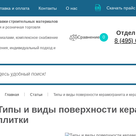
Скачать прайс
тавка и оплата
Контакты
О нас
авки строительных материалов
я и розничная торговля
Отдел
Сравнение
0
иалами, комплексное снабжение
8 (495)
ния, индивидуальный подход и
Главная
Статьи
Типы и виды поверхности керамогранита и кер
Типы и виды поверхности кер
плитки