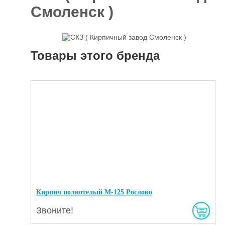
Смоленск )
Отделочные
5927
материалы
Инструменты
485
Товары этого бренда
Сантехника,
отопление и
1300
водоснабжение
Вентиляционное
и Пожарное
196
оборудование
Электрика
и
178
освещение
Акционные
товары
Кирпич полнотелый М-125 Рослово
Звоните!