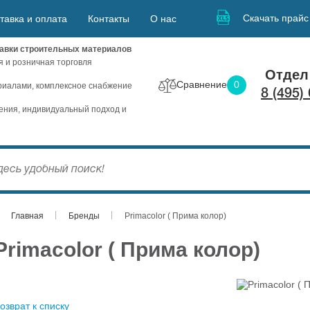
Скачать прайс
тавка и оплата
Контакты
О нас
авки строительных материалов
я и розничная торговля
Отдел
Сравнение
0
иалами, комплексное снабжение
8 (495)
ния, индивидуальный подход и
Главная
Бренды
Primacolor ( Прима колор)
Primacolor ( Прима колор)
озврат к списку