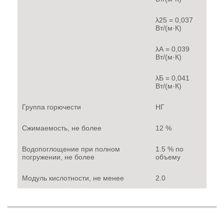
λ
25
= 0,037
Вт/(м·К)
λ
А
= 0,039
Вт/(м·К)
λ
Б
= 0,041
Вт/(м·К)
Группа горючести
НГ
Сжимаемость, не более
12 %
Водопоглощение при полном
1.5 % по
погружении, не более
объему
Модуль кислотности, не менее
2.0