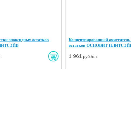
стки эпоксидных остатков
Концентрированный очиститель
ЛИТСЭЙВ
остатков ОСНОВИТ ПЛИТСЭЙВ 
1 961
.
руб./шт.