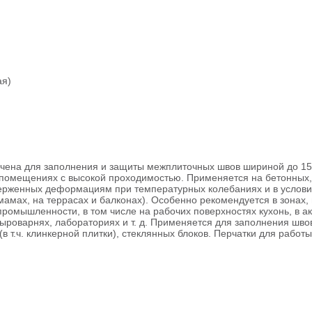
ая)
на для заполнения и защиты межплиточных швов шириной до 15 м
помещениях с высокой проходимостью. Применяется на бетонных, 
верженных деформациям при температурных колебаниях и в услови
ммамах, на террасах и балконах). Особенно рекомендуется в зонах
промышленности, в том числе на рабочих поверхностях кухонь, в 
ыроварнях, лабораториях и т. д. Применяется для заполнения швов
в т.ч. клинкерной плитки), стеклянных блоков. Перчатки для работы