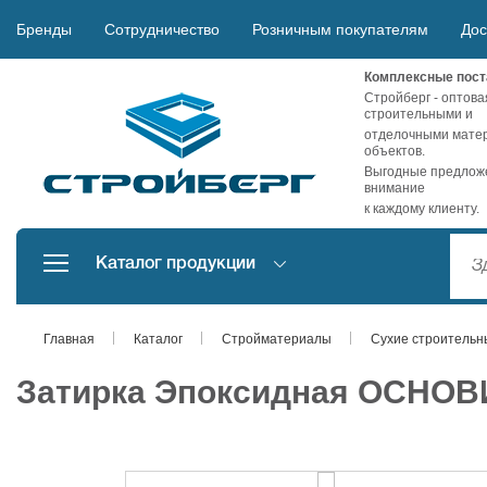
Бренды
Сотрудничество
Розничным покупателям
Дос
Комплексные пост
Стройберг - оптова
строительными и
отделочными матер
объектов.
Выгодные предложе
внимание
к каждому клиенту.
Каталог продукции
Главная
Каталог
Стройматериалы
Сухие строительн
Затирка Эпоксидная ОСНОВИ