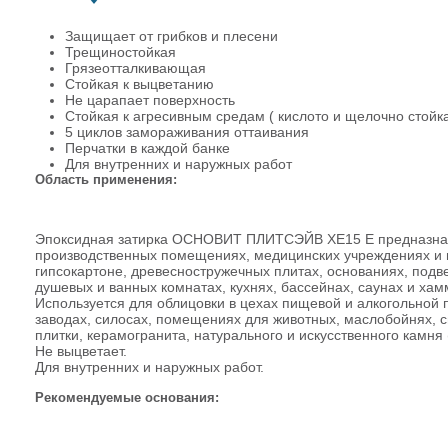
Защищает от грибков и плесени
Трещиностойкая
Грязеотталкивающая
Стойкая к выцветанию
Не царапает поверхность
Стойкая к агресивным средам ( кислото и щелочно стойк
5 циклов замораживания оттаивания
Перчатки в каждой банке
Для внутренних и наружных работ
Область применения:
Эпоксидная затирка ОСНОВИТ ПЛИТСЭЙВ ХE15 Е предназначе
производственных помещениях, медицинских учреждениях и 
гипсокартоне, древесностружечных плитах, основаниях, под
душевых и ванных комнатах, кухнях, бассейнах, саунах и ха
Используется для облицовки в цехах пищевой и алкогольной 
заводах, силосах, помещениях для животных, маслобойнях, с
плитки, керамогранита, натурального и искусственного камня (
Не выцветает.
Для внутренних и наружных работ.
Рекомендуемые основания: