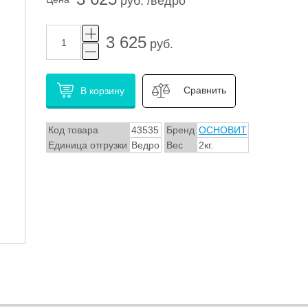
руб. /ведро
3 625
руб.
Сравнить
В корзину
Код товара
43535
Бренд
ОСНОВИТ
Единица отгрузки
Ведро
Вес
2кг.