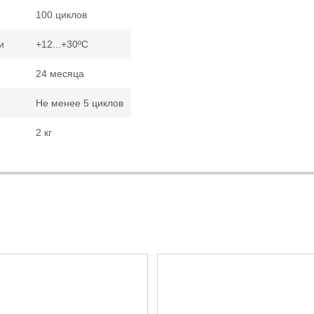
100 циклов
ии
+12...+30
ºС
24 месяца
Не менее 5 циклов
2 кг