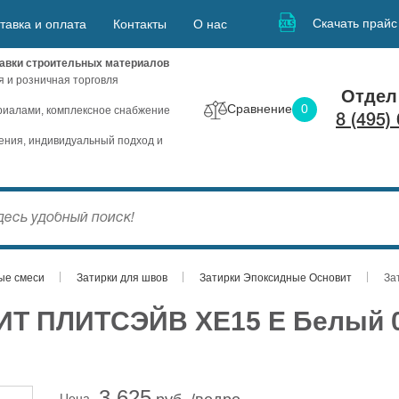
Скачать прайс
тавка и оплата
Контакты
О нас
авки строительных материалов
я и розничная торговля
Отдел
Сравнение
0
иалами, комплексное снабжение
8 (495)
ния, индивидуальный подход и
ые смеси
Затирки для швов
Затирки Эпоксидные Основит
За
Т ПЛИТСЭЙВ XE15 E Белый 01
3 625
Цена