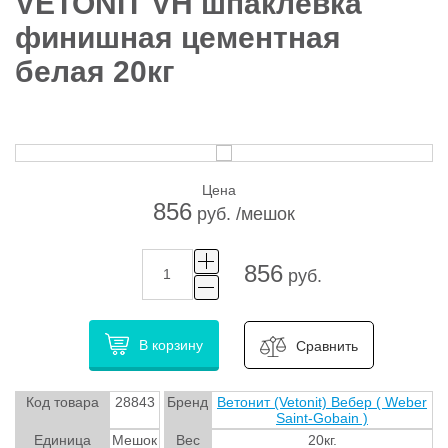
VETONIT VH шпаклевка
финишная цементная
белая 20кг
Цена
856
руб. /мешок
856
руб.
В корзину
Сравнить
Код товара
28843
Бренд
Ветонит (Vetonit) Вебер ( Weber
Saint-Gobain )
Единица
Мешок
Вес
20кг.