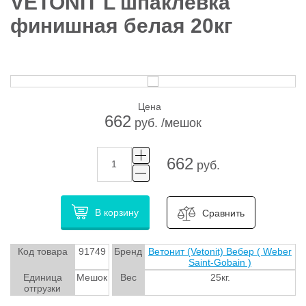
VETONIT L шпаклевка
финишная белая 20кг
Цена
662
руб. /мешок
662
руб.
В корзину
Сравнить
Код товара
91749
Бренд
Ветонит (Vetonit) Вебер ( Weber
Saint-Gobain )
Единица
Мешок
Вес
25кг.
отгрузки