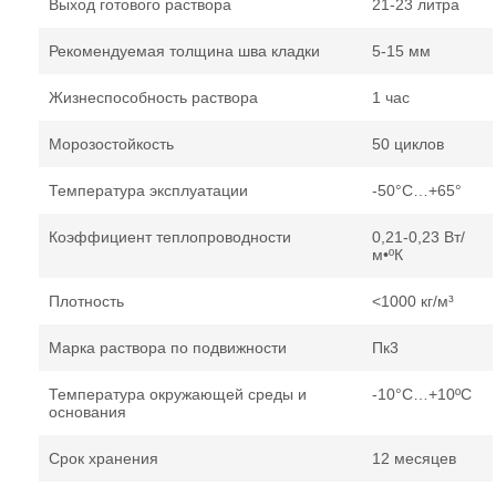
Выход готового раствора
21-23 литра
Рекомендуемая толщина шва кладки
5-15 мм
Жизнеспособность раствора
1 час
Морозостойкость
50 циклов
Температура эксплуатации
-50°С…+65°
Коэффициент теплопроводности
0,21-0,23 Вт/
м•ºК
Плотность
<1000 кг/м³
Марка раствора по подвижности
Пк3
Температура окружающей среды и
-10°С…+10ºС
основания
Срок хранения
12 месяцев