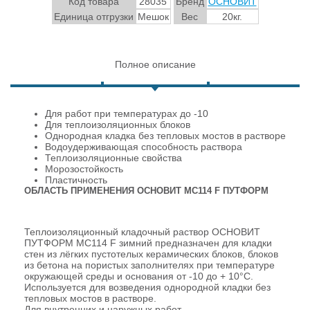
Код товара
28035
Бренд
ОСНОВИТ
Единица отгрузки
Мешок
Вес
20кг.
Полное описание
Для работ при температурах до -10
Для теплоизоляционных блоков
Однородная кладка без тепловых мостов в растворе
Водоудерживающая способность раствора
Теплоизоляционные свойства
Морозостойкость
Пластичность
ОБЛАСТЬ ПРИМЕНЕНИЯ ОСНОВИТ MC114 F ПУТФОРМ
Теплоизоляционный кладочный раствор ОСНОВИТ
ПУТФОРМ МС114 F зимний предназначен для кладки
стен из лёгких пустотелых керамических блоков, блоков
из бетона на пористых заполнителях при температуре
окружающей среды и основания от -10 до + 10°С.
Используется для возведения однородной кладки без
тепловых мостов в растворе.
Для внутренних и наружных работ.