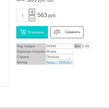
руб. /шт.
563
руб.
Сравнить
В корзину
Код товара
04390
Вес
0.3кг.
Единица отгрузки
Штука
Страна
Польша
Бренд
Красс ( KRASS )