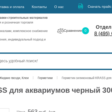
Скачать прайс
тавка и оплата
Контакты
О нас
авки строительных материалов
я и розничная торговля
Отдел
Сравнение
0
иалами, комплексное снабжение
8 (495)
ния, индивидуальный подход и
Жидкие гвозди, Клеи
Герметики
Герметик силиконовый KRASS для
S для аквариумов черный 3
563
Цена