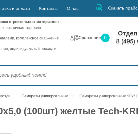
Скачать прайс
тавка и оплата
Контакты
О нас
авки строительных материалов
я и розничная торговля
Отдел
Сравнение
0
иалами, комплексное снабжение
8 (495)
ния, индивидуальный подход и
Гвозди
Саморезы универсальные
Саморезы универсальные 90х5,0
х5,0 (100шт) желтые Tech-KR