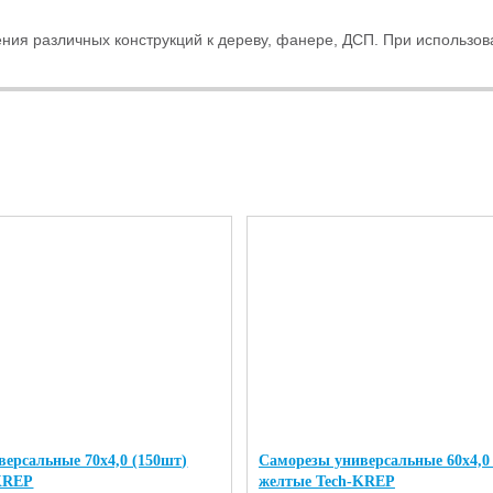
ния различных конструкций к дереву, фанере, ДСП. При использо
ерсальные 70х4,0 (150шт)
Саморезы универсальные 60х4,0
KREP
желтые Tech-KREP