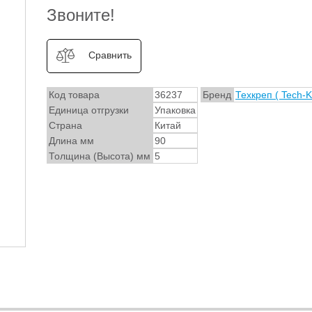
Звоните!
Сравнить
Код товара
36237
Бренд
Техкреп ( Tech-K
Единица отгрузки
Упаковка
Страна
Китай
Длина мм
90
Толщина (Высота) мм
5