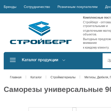
Бренды
Сотрудничество
Розничным покупателям
Дос
Комплексные пост
Стройберг - оптова
строительными и
отделочными матер
объектов.
Выгодные предложе
внимание
к каждому клиенту.
Каталог продукции
Главная
Каталог
Стройматериалы
Метизы, Дюбеля, 
Саморезы универсальные 90