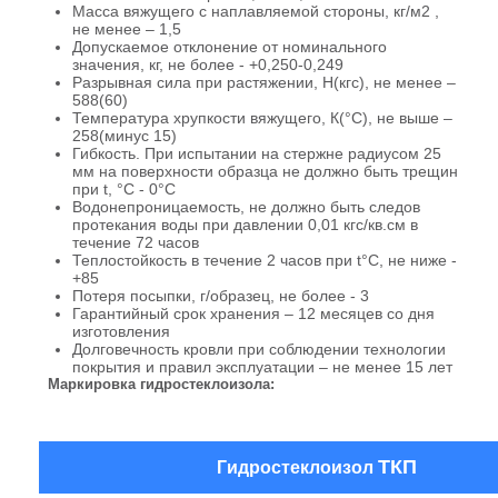
Масса вяжущего с наплавляемой стороны, кг/м2 ,
не менее – 1,5
Допускаемое отклонение от номинального
значения, кг, не более - +0,250-0,249
Разрывная сила при растяжении, Н(кгс), не менее –
588(60)
Температура хрупкости вяжущего, К(°С), не выше –
258(минус 15)
Гибкость. При испытании на стержне радиусом 25
мм на поверхности образца не должно быть трещин
при t, °С - 0°С
Водонепроницаемость, не должно быть следов
протекания воды при давлении 0,01 кгс/кв.см в
течение 72 часов
Теплостойкость в течение 2 часов при t°С, не ниже -
+85
Потеря посыпки, г/образец, не более - 3
Гарантийный срок хранения – 12 месяцев со дня
изготовления
Долговечность кровли при соблюдении технологии
покрытия и правил эксплуатации – не менее 15 лет
Маркировка гидростеклоизола:
ТКП
Гидростеклоизол