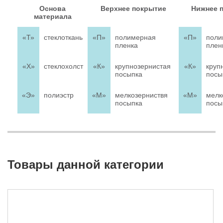
Основа
Верхнее покрытие
Нижнее 
материала
«Т»
стеклоткань
«П»
полимерная
«П»
поли
пленка
плен
«Х»
стеклохолст
«К»
крупнозернистая
«К»
круп
посыпка
посы
«Э»
полиэстр
«М»
мелкозерниствя
«М»
мелк
посыпка
посы
Товары данной категории