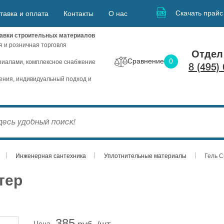
Скачать прайс
тавка и оплата
Контакты
О нас
авки строительных материалов
я и розничная торговля
Отдел
Сравнение
0
иалами, комплексное снабжение
8 (495)
ния, индивидуальный подход и
Инженерная сантехника
Уплотнительные материалы
Гель С
тер
385
Цена