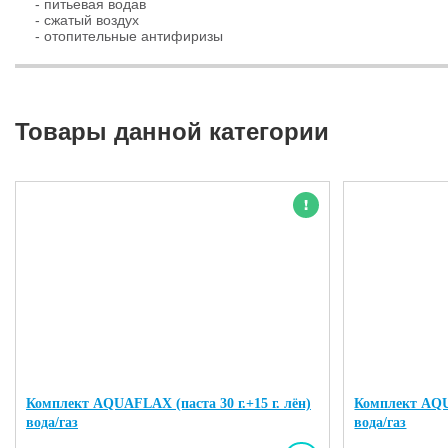
- питьевая водав
- сжатый воздух
- отопительные антифиризы
Товары данной категории
Новинка
Комплект AQUAFLAX (паста 30 г.+15 г. лён)
Комплект AQUA
вода/газ
вода/газ