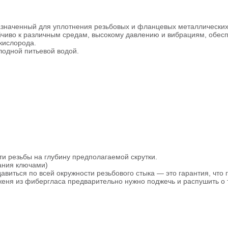
азначенный для уплотнения резьбовых и фланцевых металлически
йчиво к различным средам, высокому давлению и вибрациям, обесп
кислорода.
лодной питьевой водой.
ти резьбы на глубину предполагаемой скрутки.
вания ключами)
виться по всей окружности резьбового стыка — это гарантия, что 
рженя из фибергласа предварительно нужно поджечь и распушить о