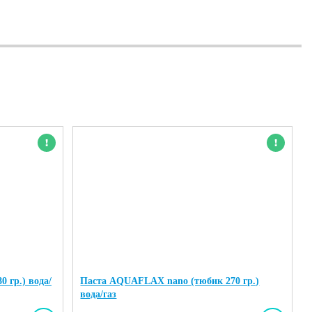
Новинка
Новинка
 гр.) вода/
Паста AQUAFLAX nano (тюбик 270 гр.)
вода/газ