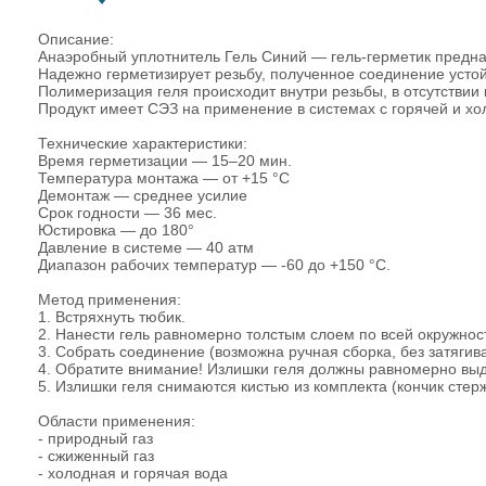
Описание:
Анаэробный уплотнитель Гель Синий — гель-герметик предн
Надежно герметизирует резьбу, полученное соединение усто
Полимеризация геля происходит внутри резьбы, в отсутствии 
Продукт имеет СЭЗ на применение в системах с горячей и хо
Технические характеристики:
Время герметизации — 15–20 мин.
Температура монтажа — от +15 °C
Демонтаж — среднее усилие
Срок годности — 36 мес.
Юстировка — до 180°
Давление в системе — 40 атм
Диапазон рабочих температур — -60 до +150 °C.
Метод применения:
1. Встряхнуть тюбик.
2. Нанести гель равномерно толстым слоем по всей окружнос
3. Собрать соединение (возможна ручная сборка, без затяги
4. Обратите внимание! Излишки геля должны равномерно выда
5. Излишки геля снимаются кистью из комплекта (кончик сте
Области применения:
- природный газ
- сжиженный газ
- холодная и горячая вода