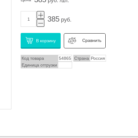
руб. /шт.
385
руб.
Сравнить
В корзину
Код товара
54865
Страна
Россия
Единица отгрузки