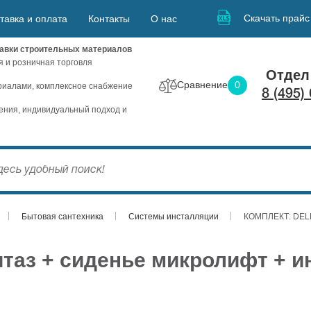
Скачать прайс
тавка и оплата
Контакты
О нас
авки строительных материалов
я и розничная торговля
Отдел
Сравнение
0
иалами, комплексное снабжение
8 (495)
ния, индивидуальный подход и
Бытовая сантехника
Системы инсталляции
КОМПЛЕКТ: DELFI
итаз + сиденье микролифт + 