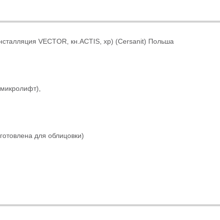
талляция VECTOR, кн.ACTIS, хр) (Cersanit) Польша
(микролифт),
отовлена для облицовки)