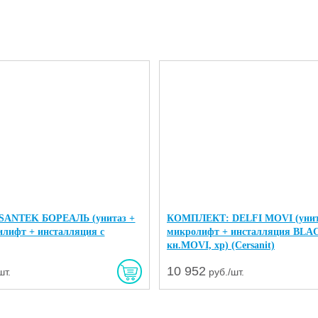
ANTEK БОРЕАЛЬ (унитаз +
КОМПЛЕКТ: DELFI MOVI (унита
илифт + инсталляция с
микролифт + инсталляция BLA
кн.MOVI, хр) (Cersanit)
10 952
шт.
руб./шт.