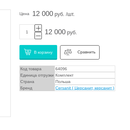
12 000
Цена
руб. /шт.
12 000
руб.
Сравнить
В корзину
Код товара
64096
Единица отгрузки
Комплект
Страна
Польша
Бренд
Cersanit ( Церсанит, керсанит )