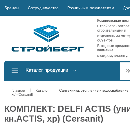
Бренды
Сотрудничество
Розничным покупателям
Дос
Комплексные пост
Стройберг - оптова
строительными и
отделочными матер
объектов.
Выгодные предложе
внимание
к каждому клиенту.
Каталог продукции
Главная
Каталог
Сантехника, отопление и водоснабжение
хр) (Cersanit)
КОМПЛЕКТ: DELFI ACTIS (ун
кн.ACTIS, хр) (Cersanit)