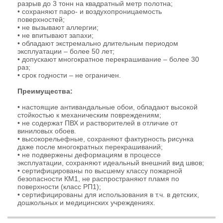
разрыв до 3 тонн на квадратный метр полотна;
• сохраняют паро- и воздухопроницаемость
поверхностей;
• не вызывают аллергии;
• не впитывают запахи;
• обладают экстремально длительным периодом
эксплуатации – более 50 лет;
• допускают многократное перекрашивание – более 30
раз;
• срок годности – не ограничен.
Преимущества:
• настоящие антивандальные обои, обладают высокой
стойкостью к механическим повреждениям;
• не содержат ПВХ и растворителей в отличие от
виниловых обоев.
• высокорельефные, сохраняют фактурность рисунка
даже после многократных перекрашиваний;
• не подвержены деформациям в процессе
эксплуатации, сохраняют идеальный внешний вид швов;
• сертифицированы по высшему классу пожарной
безопасности КМ1, не распространяют пламя по
поверхности (класс РП1);
• сертифицированы для использования в т.ч. в детских,
дошкольных и медицинских учреждениях.