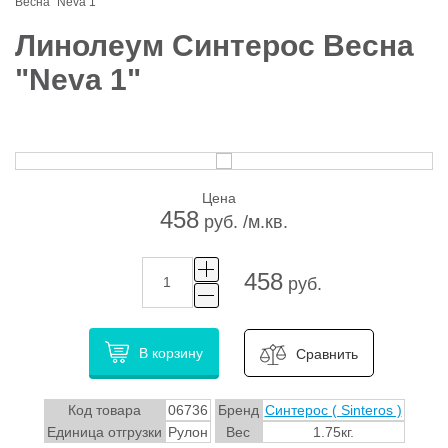
Весна "Neva 1"
Линолеум Синтерос Весна
"Neva 1"
Цена
458
руб. /м.кв.
458
руб.
В корзину
Сравнить
Код товара
06736
Бренд
Синтерос ( Sinteros )
Единица отгрузки
Рулон
Вес
1.75кг.