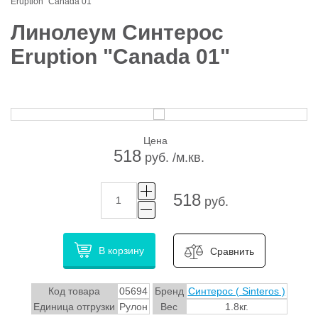
Eruption "Canada 01"
Линолеум Синтерос
Eruption "Canada 01"
Цена
518
руб. /м.кв.
518
руб.
В корзину
Сравнить
Код товара
05694
Бренд
Синтерос ( Sinteros )
Единица отгрузки
Рулон
Вес
1.8кг.