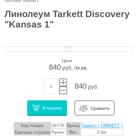
Discovery "Kansas 1"
Линолеум Tarkett Discovery
"Kansas 1"
Цена
840
руб. /м.кв.
840
руб.
В корзину
Сравнить
Код товара
26779
Бренд
Таркетт ( TARKETT )
Единица отгрузки
Рулон
Вес
2.5кг.