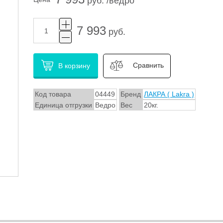
руб. /ведро
7 993
руб.
Сравнить
В корзину
Код товара
04449
Бренд
ЛАКРА ( Lakra )
Единица отгрузки
Ведро
Вес
20кг.