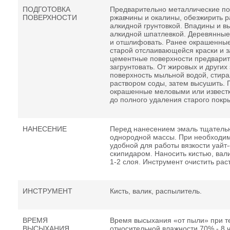
ПОДГОТОВКА
Предварительно металлические пов
ПОВЕРХНОСТИ
ржавчины и окалины, обезжирить р
алкидной грунтовкой. Впадины и 
алкидной шпатлевкой. Деревянные
и отшлифовать. Ранее окрашенные
старой отслаивающейся краски и з
цементные поверхности предварит
загрунтовать. От жировых и других
поверхность мыльной водой, стир
раствором соды, затем высушить. 
окрашенные меловыми или известк
до полного удаления старого покр
НАНЕСЕНИЕ
Перед нанесением эмаль тщатель
однородной массы. При необходим
удобной для работы вязкости уайт
скипидаром. Наносить кистью, вал
1-2 слоя. Инструмент очистить рас
ИНСТРУМЕНТ
Кисть, валик, распылитель.
ВРЕМЯ
Время высыхания «от пыли» при т
ВЫСЫХАНИЯ
относительной влажности 70% - 8 