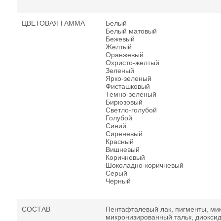
ЦВЕТОВАЯ ГАММА
Белый
Белый матовый
Бежевый
Желтый
Оранжевый
Охристо-желтый
Зеленый
Ярко-зеленый
Фисташковый
Темно-зеленый
Бирюзовый
Светло-голубой
Голубой
Синий
Сиреневый
Красный
Вишневый
Коричневый
Шоколадно-коричневый
Серый
Черный
СОСТАВ
Пентафталевый лак, пигменты, ми
микронизированный тальк, диоксид