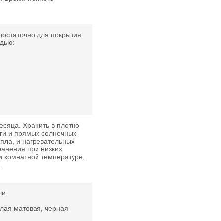
 достаточно для покрытия
дью:
есяца. Хранить в плотно
аги и прямых солнечных
епла, и нагревательных
ранения при низких
и комнатной температуре,
.
ли
, белая матовая, черная