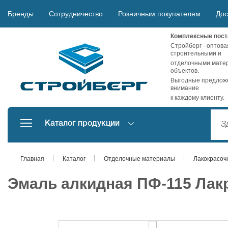
Бренды
Сотрудничество
Розничным покупателям
Дос
Комплексные пост
Стройберг - оптова
строительными и
отделочными матер
объектов.
Выгодные предложе
внимание
к каждому клиенту.
Каталог продукции
Главная
Каталог
Отделочные материалы
Лакокрасоч
Эмаль алкидная ПФ-115 Лак