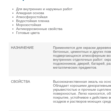
Для внутренних и наружных работ
Алкидная основа
Атмосферостойкая
Водостойкая пленка
Морозостойкая
Антикоррозионные свойства
Готовые цвета
НАЗНАЧЕНИЕ
Применяется для окраски деревян
бетонных, цементных и других пов
подвергающихся атмосферным возд
внутренних отделочных работ: окр
подоконников, дверей, батарей, р
металлических предметов.
СВОЙСТВА
Высококачественная эмаль на осно
Обладает хорошими декоративным
укрывистостью и прочным сцепле
поверхностью. Легко наносится, о
покрытие, устойчивое к действию 
осадков и растворов моющих средс