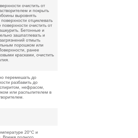
ерхности очистить от
астворителем и покрыть
выбоины выровнять
 поверхности отциклевать
 поверхности очистить от
ашкурить. Бетонные и
ельно зашпатлевать и
 загрязнений отмыть
альным порошком или
Поверхности, ранее
овыми красками, очистить
ытия.
но перемешать до
ости разбавить до
-спиритом, нефрасом,
иком или распылителем в
творителем.
емпературе 20
°С
и
ч. Время полного