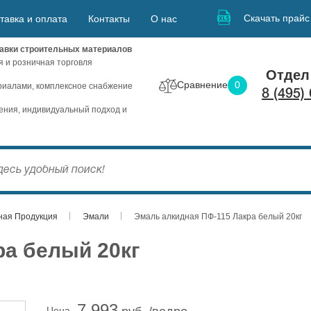
Скачать прайс
тавка и оплата
Контакты
О нас
авки строительных материалов
я и розничная торговля
Отдел
Сравнение
0
иалами, комплексное снабжение
8 (495)
ния, индивидуальный подход и
ная Продукция
Эмали
Эмаль алкидная ПФ-115 Лакра белый 20кг
ра белый 20кг
7 993
Цена