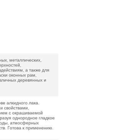
ных, металлических,
ерхностей,
ействиям, а также для
аски оконных рам,
азличных деревянных и
ве алкидного лака.
и свойствами,
нием с окрашиваемой
бразуя однородное гладкое
воды, атмосферных
тв. Готова к применению.