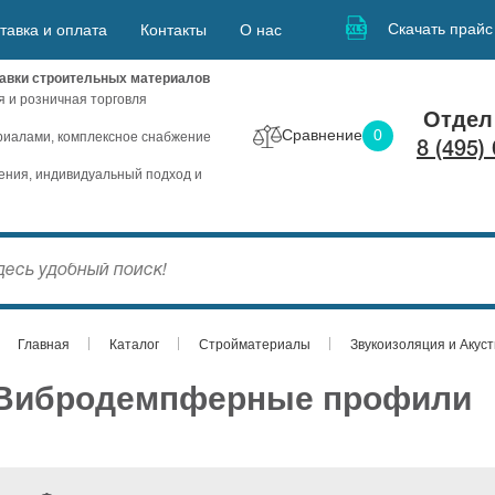
Скачать прайс
тавка и оплата
Контакты
О нас
авки строительных материалов
я и розничная торговля
Отдел
Сравнение
0
иалами, комплексное снабжение
8 (495)
ния, индивидуальный подход и
Главная
Каталог
Стройматериалы
Звукоизоляция и Акуст
Вибродемпферные профили