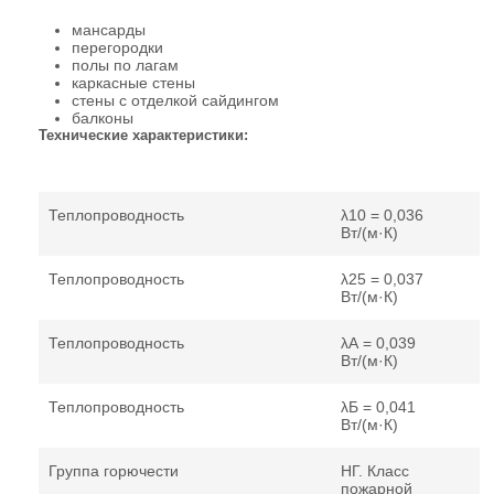
мансарды
перегородки
полы по лагам
каркасные стены
стены с отделкой сайдингом
балконы
Технические характеристики:
Теплопроводность
λ
10
= 0,036
Вт/(м·К)
Теплопроводность
λ
25
= 0,037
Вт/(м·К)
Теплопроводность
λ
А
= 0,039
Вт/(м·К)
Теплопроводность
λ
Б
= 0,041
Вт/(м·К)
Группа горючести
НГ. Класс
пожарной