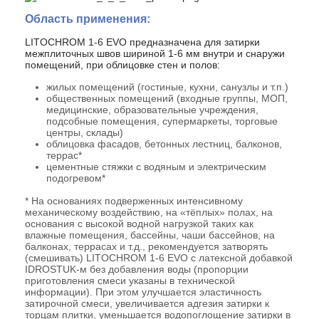
Область применения:
LITOCHROM 1-6 EVO предназначена для затирки
межплиточных швов шириной 1-6 мм внутри и снаружи
помещений, при облицовке стен и полов:
жилых помещений (гостиные, кухни, санузлы и т.п.)
общественных помещений (входные группы, МОП,
медицинские, образовательные учреждения,
подсобные помещения, супермаркеты, торговые
центры, склады)
облицовка фасадов, бетонных лестниц, балконов,
террас*
цементные стяжки с водяным и электрическим
подогревом*
* На основаниях подверженных интенсивному
механическому воздействию, на «тёплых» полах, на
основания с высокой водной нагрузкой таких как
влажные помещения, бассейны, чаши бассейнов, на
балконах, террасах и т.д., рекомендуется затворять
(смешивать) LITOCHROM 1-6 EVO с латексной добавкой
IDROSTUK-м без добавления воды (пропорции
приготовления смеси указаны в технической
информации). При этом улучшается эластичность
затирочной смеси, увеличивается адгезия затирки к
торцам плитки, уменьшается водопоглощение затирки в