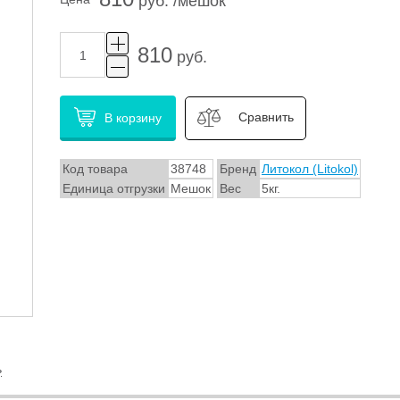
руб. /мешок
810
руб.
Сравнить
В корзину
Код товара
38748
Бренд
Литокол (Litokol)
Единица отгрузки
Мешок
Вес
5кг.
ь