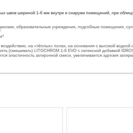
х швов шириной 1-6 мм внутри и снаружи помещений, при облицов
нские, образовательные учреждения, подсобные помещения, супе
*
м*
воздействию, на «тёплых» полах, на основания с высокой водной 
творять (смешивать) LITOCHROM 1-6 EVO с латексной добавкой ID
тся эластичность затирочной смеси, увеличивается адгезия затирк