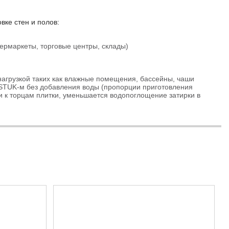
ке стен и полов:
рмаркеты, торговые центры, склады)
нагрузкой таких как влажные помещения, бассейны, чаши
ROSTUK-м без добавления воды (пропорции приготовления
и к торцам плитки, уменьшается водопоглощение затирки в