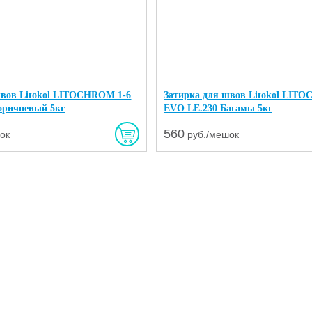
швов Litokol LITOCHROM 1-6
Затирка для швов Litokol LIT
оричневый 5кг
EVO LE.230 Багамы 5кг
560
ок
руб./мешок