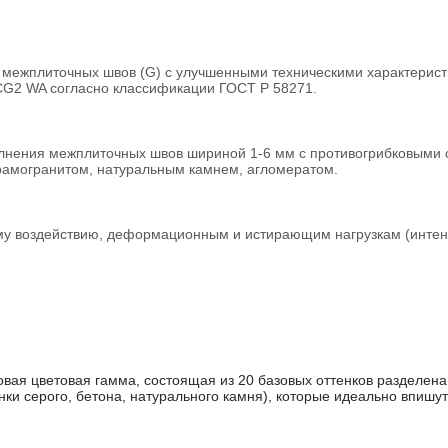
межплиточных швов (G) с улучшенными техническими характерист
 CG2 WA согласно классификации ГОСТ Р 58271.
нения межплиточных швов шириной 1-6 мм с противогрибковыми с
ерамогранитом, натуральным камнем, агломератом.
ому воздействию, деформационным и истирающим нагрузкам (инте
вая цветовая гамма, состоящая из 20 базовых оттенков разделена
нки серого, бетона, натурального камня), которые идеально впиш