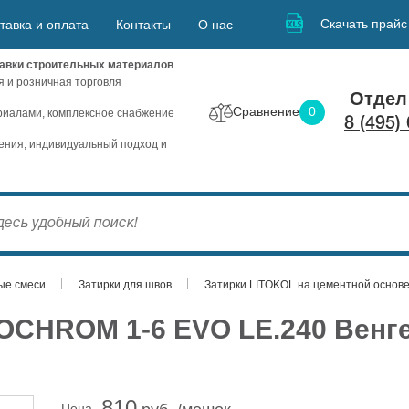
Скачать прайс
тавка и оплата
Контакты
О нас
авки строительных материалов
я и розничная торговля
Отдел
Сравнение
0
иалами, комплексное снабжение
8 (495)
ния, индивидуальный подход и
ые смеси
Затирки для швов
Затирки LITOKOL на цементной основ
TOCHROM 1-6 EVO LE.240 Венге
810
Цена