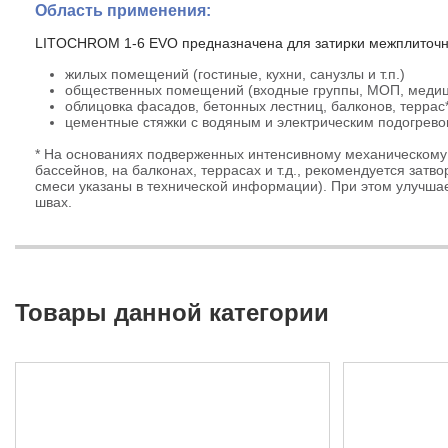
Область применения:
LITOCHROM 1-6 EVO предназначена для затирки межплиточны
жилых помещений (гостиные, кухни, санузлы и т.п.)
общественных помещений (входные группы, МОП, медици
облицовка фасадов, бетонных лестниц, балконов, террас
цементные стяжки с водяным и электрическим подогрево
* На основаниях подверженных интенсивному механическому 
бассейнов, на балконах, террасах и т.д., рекомендуется за
смеси указаны в технической информации). При этом улучшае
швах.
Товары данной категории