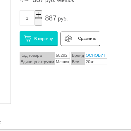
руб. /мешок
887
руб.
Сравнить
В корзину
Код товара
58292
Бренд
ОСНОВИТ
Единица отгрузки
Мешок
Вес
20кг.
ь