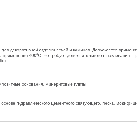
я декоративной отделки печей и каминов. Допускается применять 
а применения 400⁰С. Не требует дополнительного шпаклевания. П
бот.
омпозитные основания, минеритовые плиты.
основе гидравлического цементного связующего, песка, модифиц