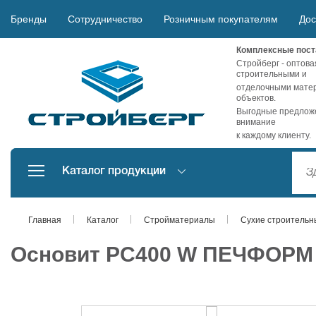
Бренды
Сотрудничество
Розничным покупателям
Дос
Комплексные пост
Стройберг - оптова
строительными и
отделочными матер
объектов.
Выгодные предложе
внимание
к каждому клиенту.
Каталог продукции
Главная
Каталог
Стройматериалы
Сухие строительн
Основит PC400 W ПЕЧФОРМ Т