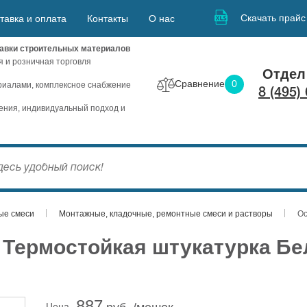
Скачать прайс
тавка и оплата
Контакты
О нас
авки строительных материалов
я и розничная торговля
Отдел
Сравнение
0
иалами, комплексное снабжение
8 (495)
ния, индивидуальный подход и
ые смеси
Монтажные, кладочные, ремонтные смеси и растворы
Ос
ермостойкая штукатурка Бел
887
Цена