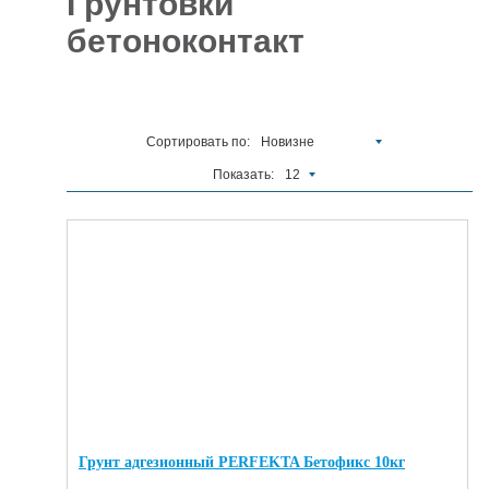
Грунтовки
бетоноконтакт
Отделочные
5927
материалы
Инструменты
485
Сортировать по:
Новизне
Сантехника,
отопление и
1300
Показать:
12
водоснабжение
Вентиляционное
и Пожарное
196
оборудование
Электрика
и
178
освещение
Акционные
товары
Грунт адгезионный PERFEKTA Бетофикс 10кг