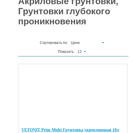
Акриловые грунтовки,
Грунтовки глубокого
Отделочные
5927
материалы
проникновения
Инструменты
485
Сантехника,
Сортировать по:
Цене
отопление и
1300
водоснабжение
Показать:
12
Вентиляционное
и Пожарное
196
оборудование
Электрика
и
178
освещение
Акционные
товары
VETONIT Prim Multi Грунтовка укрепляющая 10л