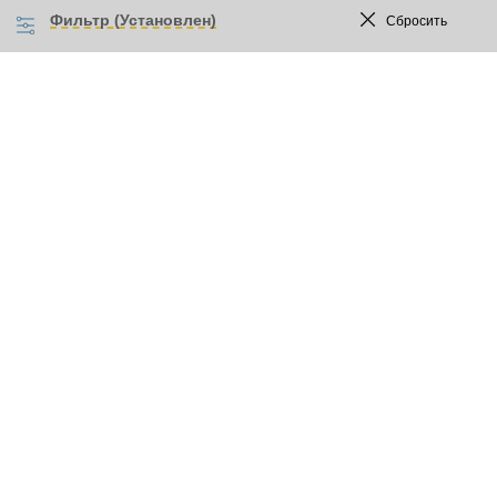
Фильтр (Установлен)
Сбросить
Прайс-лист
Акции
Бренды
Сотрудничество
Розничным покупателям
Доставка и оплата
Контакты
О нас
Новости
Статьи
Гипсокартон Гипрок (Gyproc)
Cухие смеси Основит
Гипсокартон Кнауф (KNAUF)
Бескаркасная звукоизоляция стен и потолоков
Сухие смеси Юнис (UNIS)
Шпаклевка Кнауф (KNAUF)
Мозаика
Керамогранит Италон ( Italon )
Сантехника
Растворители