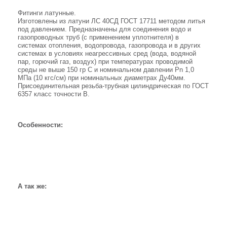
Фитинги латунные.
Изготовлены из латуни ЛС 40СД ГОСТ 17711 методом литья
под давлением. Предназначены для соединения водо и
газопроводных труб (с применением уплотнителя) в
системах отопления, водопровода, газопровода и в других
системах в условиях неагрессивных сред (вода, водяной
пар, горючий газ, воздух) при температурах проводимой
среды не выше 150 гр С и номинальном давлении Pn 1,0
МПа (10 кгс/см) при номинальных диаметрах Ду40мм.
Присоединительная резьба-трубная цилиндрическая по ГОСТ
6357 класс точности В.
Особенности:
А так же: