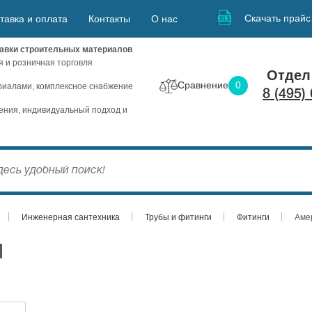
Скачать прайс
тавка и оплата
Контакты
О нас
авки строительных материалов
я и розничная торговля
Отдел
Сравнение
0
иалами, комплексное снабжение
8 (495)
ния, индивидуальный подход и
Инженерная сантехника
Трубы и фитинги
Фитинги
Амер
M