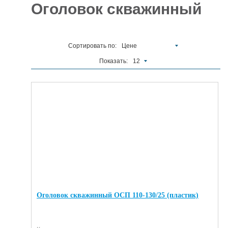
Оголовок скважинный
Отделочные
5927
материалы
Сортировать по:
Цене
Инструменты
485
Показать:
12
Сантехника,
отопление и
1300
водоснабжение
Вентиляционное
и Пожарное
196
оборудование
Электрика
и
178
освещение
Акционные
товары
Оголовок скважинный ОСП 110-130/25 (пластик)