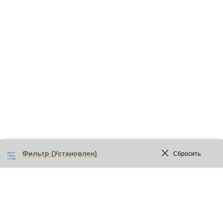
Фильтр (Установлен)
Сбросить
Прайс-лист
Акции
Бренды
Сотрудничество
Розничным покупателям
Доставка и оплата
Контакты
О нас
Новости
Статьи