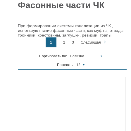
Фасонные части ЧК
Отделочные
5927
материалы
При формировании системы канализации из ЧК ,
Инструменты
485
используют такие фасонные части, как муфты, отводы,
тройники, крестовины, заглушки, ревизии, трапы.
Сантехника,
1
2
3
Следующая
отопление и
1300
водоснабжение
Вентиляционное
Сортировать по:
Новизне
и Пожарное
196
Показать:
12
оборудование
Электрика
и
178
освещение
Акционные
товары