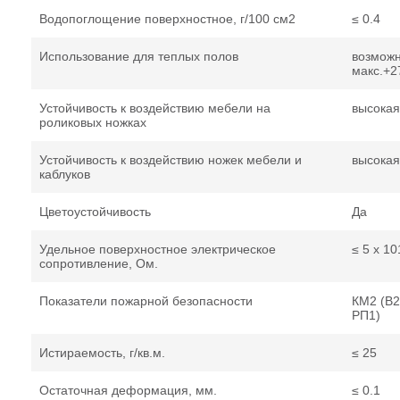
Водопоглощение поверхностное, г/100 см2
≤ 0.4
Использование для теплых полов
возможн
макс.+2
Устойчивость к воздействию мебели на
высокая
роликовых ножках
Устойчивость к воздействию ножек мебели и
высокая
каблуков
Цветоустойчивость
Да
Удельное поверхностное электрическое
≤ 5 x 10
сопротивление, Ом.
Показатели пожарной безопасности
КМ2 (В2,
РП1)
Истираемость, г/кв.м.
≤ 25
Остаточная деформация, мм.
≤ 0.1