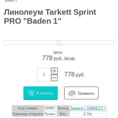
"Baden 1"
Линолеум Tarkett Sprint
PRO "Baden 1"
Цена
778
руб. /м.кв.
778
руб.
В корзину
Сравнить
Код товара
23987
Бренд
Таркетт ( TARKETT )
Единица отгрузки
Рулон
Вес
2.7кг.