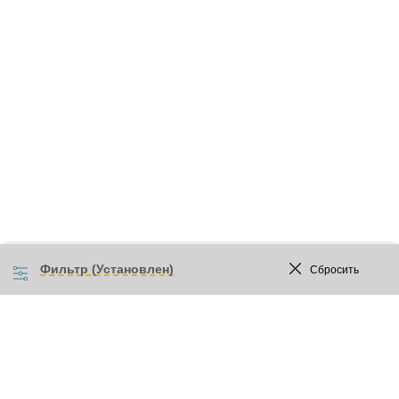
Фильтр (Установлен)
Сбросить
Прайс-лист
Акции
Бренды
Сотрудничество
Розничным покупателям
Доставка и оплата
Контакты
О нас
Новости
Статьи