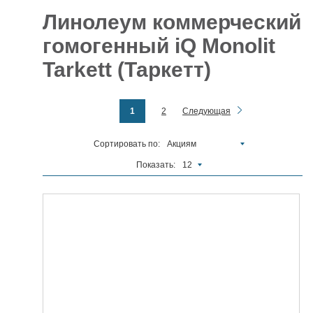
Линолеум коммерческий
Отделочные
5927
материалы
гомогенный iQ Monolit
Tarkett (Таркетт)
Инструменты
485
Сантехника,
отопление и
1300
1
2
Следующая
водоснабжение
Вентиляционное
Сортировать по:
Акциям
и Пожарное
196
оборудование
Показать:
12
Электрика
и
178
освещение
Акционные
товары