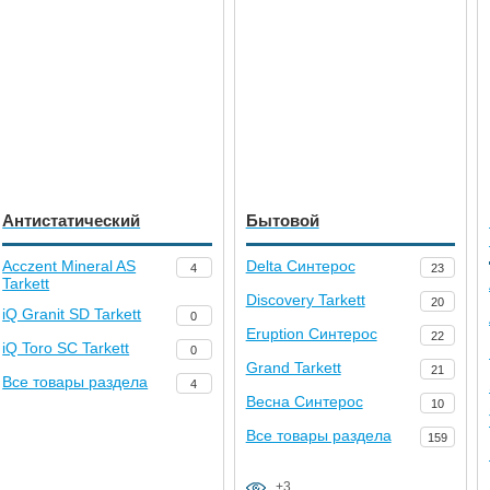
Антистатический
Бытовой
Acczent Mineral AS
Delta Синтерос
4
23
Tarkett
Discovery Tarkett
20
iQ Granit SD Tarkett
0
Eruption Синтерос
22
iQ Toro SC Tarkett
0
Grand Tarkett
21
Все товары раздела
4
Весна Синтерос
10
Все товары раздела
159
+3