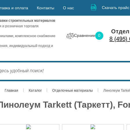
Скачать прайс
тавка и оплата
Контакты
О нас
авки строительных материалов
я и розничная торговля
Отдел
Сравнение
0
иалами, комплексное снабжение
8 (495)
ния, индивидуальный подход и
Главная
Каталог
Отделочные материалы
Линолеум Tarket
Линолеум Tarkett (Таркетт), F