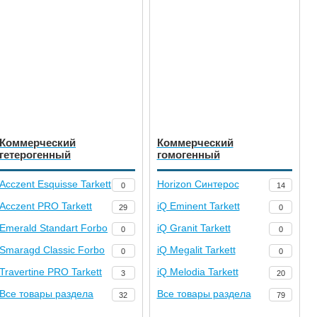
Коммерческий
Коммерческий
гетерогенный
гомогенный
Acczent Esquisse Tarkett
Horizon Синтерос
0
14
Acczent PRO Tarkett
iQ Eminent Tarkett
29
0
Emerald Standart Forbo
iQ Granit Tarkett
0
0
Smaragd Classic Forbo
iQ Megalit Tarkett
0
0
Travertine PRO Tarkett
iQ Melodia Tarkett
3
20
Все товары раздела
Все товары раздела
32
79