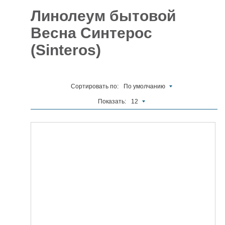
Линолеум бытовой
Отделочные
5927
материалы
Весна Синтерос
(Sinteros)
Инструменты
485
Сантехника,
отопление и
1300
водоснабжение
Сортировать по:
По умолчанию
Вентиляционное
Показать:
12
и Пожарное
196
оборудование
Электрика
и
178
освещение
Акционные
товары