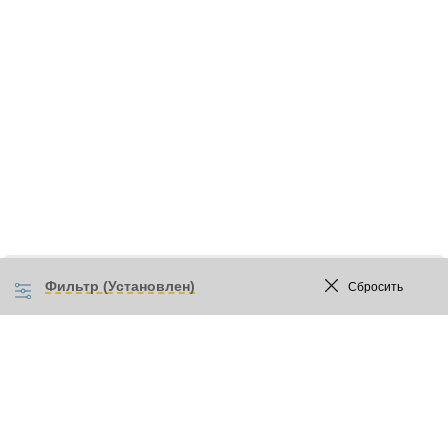
Фильтр (Установлен)
Сбросить
Прайс-лист
Акции
Бренды
Сотрудничество
Розничным покупателям
Доставка и оплата
Контакты
О нас
Новости
Статьи