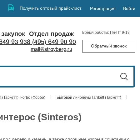
Получить оптовый прайс-лист
Регистрация
Войти
 закупок
Отдел продаж
Время работы: Пн-Пт 9-18
 649 93 93
8 (495) 649 90 90
Обратный звонок
mail@stroyberg.ru
t (Таркетт), Forbo (Форбо)
Бытовой линолеум Tarrkett (Таркетт)
нтерос (Sinteros)
 под дерево и камень, а также сплошные узоры в сочетании с