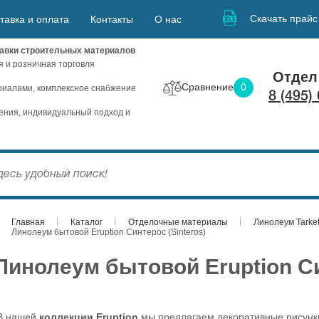
Скачать прайс
тавка и оплата
Контакты
О нас
авки строительных материалов
я и розничная торговля
Отдел
Сравнение
0
иалами, комплексное снабжение
8 (495)
ния, индивидуальный подход и
Главная
Каталог
Отделочные материалы
Линолеум Tarket
Линолеум бытовой Eruption Синтерос (Sinteros)
Линолеум бытовой Eruption Си
В нашей
коллекции Eruption
мы предлагаем декоративные рисунки